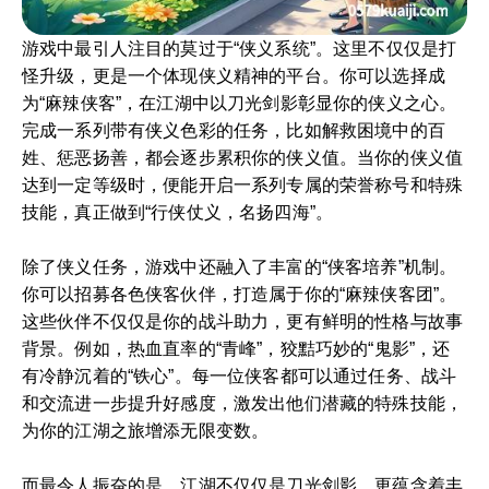
游戏中最引人注目的莫过于“侠义系统”。这里不仅仅是打
怪升级，更是一个体现侠义精神的平台。你可以选择成
为“麻辣侠客”，在江湖中以刀光剑影彰显你的侠义之心。
完成一系列带有侠义色彩的任务，比如解救困境中的百
姓、惩恶扬善，都会逐步累积你的侠义值。当你的侠义值
达到一定等级时，便能开启一系列专属的荣誉称号和特殊
技能，真正做到“行侠仗义，名扬四海”。
除了侠义任务，游戏中还融入了丰富的“侠客培养”机制。
你可以招募各色侠客伙伴，打造属于你的“麻辣侠客团”。
这些伙伴不仅仅是你的战斗助力，更有鲜明的性格与故事
背景。例如，热血直率的“青峰”，狡黠巧妙的“鬼影”，还
有冷静沉着的“铁心”。每一位侠客都可以通过任务、战斗
和交流进一步提升好感度，激发出他们潜藏的特殊技能，
为你的江湖之旅增添无限变数。
而最令人振奋的是，江湖不仅仅是刀光剑影，更蕴含着丰